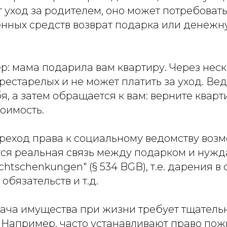
 уход за родителем, оно может потребовать
енных средств возврат подарка или денеж
: мама подарила вам квартиру. Через неск
рестарелых и не может платить за уход. Ве
я, а затем обращается к вам: верните кварт
тоимость.
ереход права к социальному ведомству воз
ется реальная связь между подарком и нужд
ichtschenkungen" (§ 534 BGB), т.е. дарения в
обязательств и т.д.
ача имущества при жизни требует тщатель
 Например, часто устанавливают право по