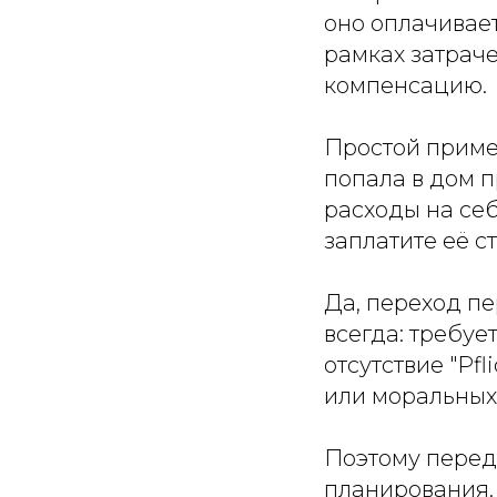
оно оплачивает
рамках затрач
компенсацию.
Простой пример
попала в дом п
расходы на себ
заплатите её с
Да, переход п
всегда: требу
отсутствие "Pfl
или моральных 
Поэтому перед
планирования.