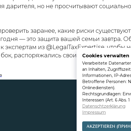
я дарителя, но не просчитывают социальн
т проверить заранее, какие риски существуют
годня — это защита вашей семьи завтра. Об
к экспертам из @LegalTaxExpertise, чтобы 
бок, распоряжались своим имуществом.
Cookies verwalten
Verarbeitete Datenarte
an Inhalten, Zugriffsze
а
Informationen, IP-Adres
Betroffene Personen: N
Onlinediensten).
Rechtsgrundlagen: Einwil
Interessen (Art. 6 Abs. 1 
Datenschtzerklärung
Impressum
AKZEPTIEREN (ПРИН