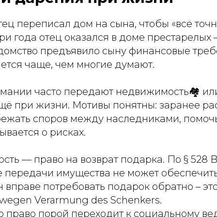
тец переписал дом на сына, чтобы «всё точн
три года отец оказался в доме престарелых 
домство предъявило сыну финансовые треб
ется чаще, чем многие думают.
рмании часто передают недвижимость🏘 ил
щё при жизни. Мотивы понятны: заранее р
бежать споров между наследниками, помочь
ывается о рисках.
ность — право на возврат подарка. По § 528 
е передачи имущества не может обеспечить
 вправе потребовать подарок обратно – эт
wegen Verarmung des Schenkers.
о право порой переходит к социальному ве