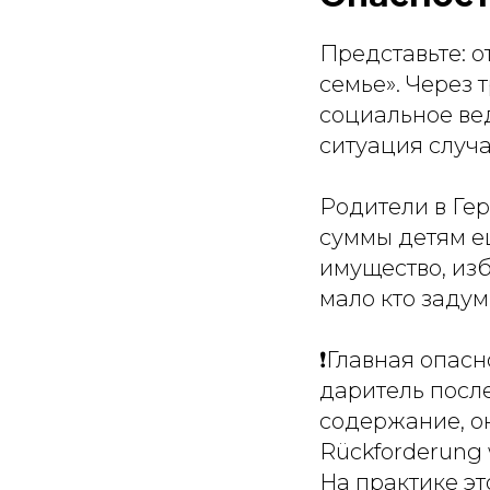
Представьте: о
семье». Через 
социальное ве
ситуация случа
Родители в Ге
суммы детям е
имущество, из
мало кто задум
❗️Главная опас
даритель посл
содержание, он
Rückforderung 
На практике эт