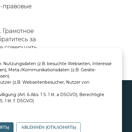
о-правовые
. Грамотное
ратитесь за
не совершить
n: Nutzungsdaten (z.B. besuchte Webseiten, Interesse
iten), Meta-/Kommunikationsdaten (z.B. Geräte-
sen).
utzer (z.B. Webseitenbesucher, Nutzer von
ligung (Art. 6 Abs. 1 S. 1 lit. a DSGVO), Berechtigte
S. 1 lit. f. DSGVO)
Меню
Соц. сети
Главная
Telegram
Об адвокатах
Instagram
ЯТЬ)
ABLEHNEN (ОТКЛОНИТЬ)