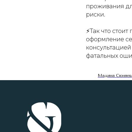
проживания дл
риски.
⚡️Так что стои
оформление се
консультацией 
фатальных оши
Мадина Сюняев