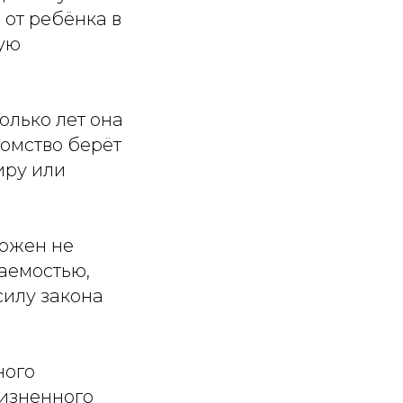
 от ребёнка в
ную
олько лет она
домство берёт
иру или
можен не
аемостью,
 силу закона
ного
жизненного