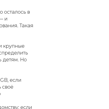
о осталось в
— и
ования. Такая
и крупные
аспределить
 детям. Но
BGB, если
 своё
о
домству: если